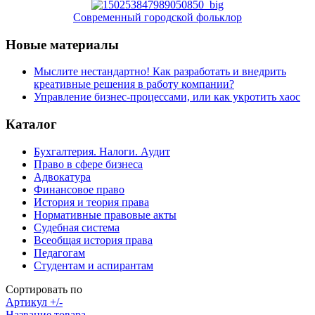
Современный городской фольклор
Новые материалы
Мыслите нестандартно! Как разработать и внедрить
креативные решения в работу компании?
Управление бизнес-процессами, или как укротить хаос
Каталог
Бухгалтерия. Налоги. Аудит
Право в сфере бизнеса
Адвокатура
Финансовое право
История и теория права
Нормативные правовые акты
Судебная система
Всеобщая история права
Педагогам
Студентам и аспирантам
Сортировать по
Артикул +/-
Название товара