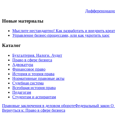
Дифференциация 
Новые материалы
Мыслите нестандартно! Как разработать и внедрить креа
Управление бизнес-процессами, или как укротить хаос
Каталог
Бухгалтерия. Налоги. Аудит
Право в сфере бизнеса
Адвокатура
Финансовое право
История и теория права
Нормативные правовые акты
Судебная система
Всеобщая история права
Педагогам
Студентам и аспирантам
Правовые заключения в деловом обороте
Федеральный закон О
Вернуться к: Право в сфере бизнеса