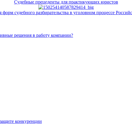
Судебные прецеденты для практикующих юристов
форм судебного разбирательства в уголовном процессе Российс
тивные решения в работу компании?
 защите конкуренции