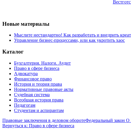
Вестготс
Новые материалы
Мыслите нестандартно! Как разработать и внедрить креа
Управление бизнес-процессами, или как укротить хаос
Каталог
Бухгалтерия. Налоги. Аудит
Право в сфере бизнеса
Адвокатура
Финансовое право
История и теория права
Нормативные правовые акты
Судебная система
Всеобщая история права
Педагогам
Студентам и аспирантам
Правовые заключения в деловом обороте
Федеральный закон О
Вернуться к: Право в сфере бизнеса