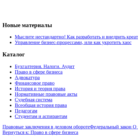
Новые материалы
Мыслите нестандартно! Как разработать и внедрить креа
Управление бизнес-процессами, или как укротить хаос
Каталог
Бухгалтерия. Налоги. Аудит
Право в сфере бизнеса
Адвокатура
Финансовое право
История и теория права
Нормативные правовые акты
Судебная система
Всеобщая история права
Педагогам
Студентам и аспирантам
Правовые заключения в деловом обороте
Федеральный закон О
Вернуться к: Право в сфере бизнеса