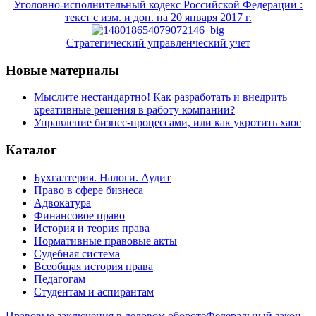
Уголовно-исполнительный кодекс Российской Федерации :
текст с изм. и доп. на 20 января 2017 г.
Стратегический управленческий учет
Новые материалы
Мыслите нестандартно! Как разработать и внедрить
креативные решения в работу компании?
Управление бизнес-процессами, или как укротить хаос
Каталог
Бухгалтерия. Налоги. Аудит
Право в сфере бизнеса
Адвокатура
Финансовое право
История и теория права
Нормативные правовые акты
Судебная система
Всеобщая история права
Педагогам
Студентам и аспирантам
Правовые заключения в деловом обороте
Федеральный закон