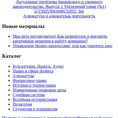
Актуальные проблемы банковского и смежного
законодательства. Выпуск 1 Уцененный товар (№1)
Адвокатура и адвокатская деятельность
Новые материалы
Мыслите нестандартно! Как разработать и внедрить
креативные решения в работу компании?
Управление бизнес-процессами, или как укротить хаос
Каталог
Бухгалтерия. Налоги. Аудит
Право в сфере бизнеса
Адвокатура
Финансовое право
История и теория права
Нормативные правовые акты
Судебная система
Всеобщая история права
Педагогам
Студентам и аспирантам
Правовые заключения в деловом обороте
Федеральный закон