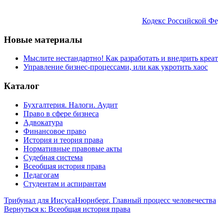
Кодекс Российской Фе
Новые материалы
Мыслите нестандартно! Как разработать и внедрить креа
Управление бизнес-процессами, или как укротить хаос
Каталог
Бухгалтерия. Налоги. Аудит
Право в сфере бизнеса
Адвокатура
Финансовое право
История и теория права
Нормативные правовые акты
Судебная система
Всеобщая история права
Педагогам
Студентам и аспирантам
Трибунал для Иисуса
Нюрнберг. Главный процесс человечества
Вернуться к: Всеобщая история права