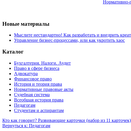
Нормативно-п
Новые материалы
Мыслите нестандартно! Как разработать и внедрить креа
Управление бизнес-процессами, или как укротить хаос
Каталог
Бухгалтерия. Налоги. Аудит
Право в сфере бизнеса
Адвокатура
Финансовое право
История и теория права
Нормативные правовые акты
Судебная система
Всеобщая история права
Педагогам
Студентам и аспирантам
Кто как говорит? Развивающие карточки (набор из 11 карточек)
Вернуться к: Педагогам