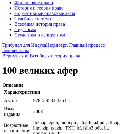
Финансовое право
История и теория права
Нормативные правовые акты
Судебная система
Всеобщая история права
Педагогам
Студентам и аспирантам
Трибунал для Иисуса
Нюрнберг. Главный процесс
человечества
Вернуться к: Всеобщая история права
100 великих афер
Описание
Характеристики
Автор
978-5-9533-3351-1
Язык
2008
издания
fb2.zip, epub, mobi.prc, a6.pdf, a4.pdf, rtf.zip,
Возрастные
html.zip, txt.zip, TXT, lrf, isilo3.pdb, lit,
ограничения
doc.prc.zip, rb