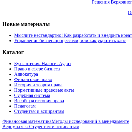
Решения Верховног
О
Новые материалы
Мыслите нестандартно! Как разработать и внедрить креа
Управление бизнес-процессами, или как укротить хаос
Каталог
Бухгалтерия. Налоги. Аудит
Право в сфере бизнеса
Адвокатура
Финансовое право
История и теория права
Нормативные правовые акты
Судебная система
Всеобщая история права
Педагогам
Студентам и аспирантам
Финансовая математика
Методы исследований в менеджменте
Вернуться к: Студентам и аспирантам