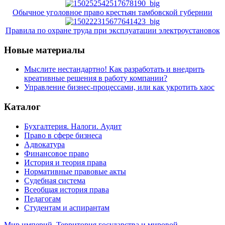
Обычное уголовное право крестьян тамбовской губернии
Правила по охране труда при эксплуатации электроустановок
Новые материалы
Мыслите нестандартно! Как разработать и внедрить
креативные решения в работу компании?
Управление бизнес-процессами, или как укротить хаос
Каталог
Бухгалтерия. Налоги. Аудит
Право в сфере бизнеса
Адвокатура
Финансовое право
История и теория права
Нормативные правовые акты
Судебная система
Всеобщая история права
Педагогам
Студентам и аспирантам
Мир империй. Территория государства и мировой