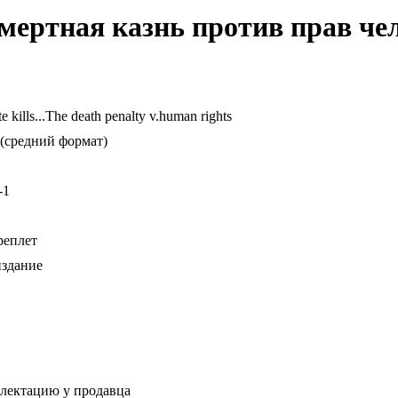
 Смертная казнь против прав че
e kills...The death penalty v.human rights
(средний формат)
-1
реплет
издание
плектацию у продавца