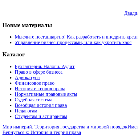
Двадц
Новые материалы
Мыслите нестандартно! Как разработать и внедрить креа
Управление бизнес-процессами, или как укротить хаос
Каталог
Бухгалтерия. Налоги. Аудит
Право в сфере бизнеса
Адвокатура
Финансовое право
История и теория права
Нормативные правовые акты
Судебная система
Всеобщая история права
Педагогам
Студентам и аспирантам
Мир империй. Территория государства и мировой порядок
Имен
Вернуться к: История и теория права