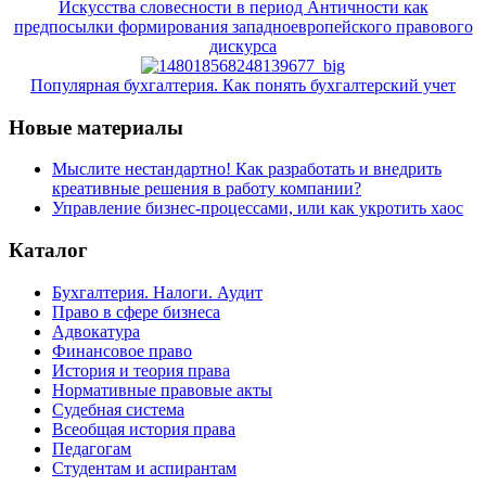
Искусства словесности в период Античности как
предпосылки формирования западноевропейского правового
дискурса
Популярная бухгалтерия. Как понять бухгалтерский учет
Новые материалы
Мыслите нестандартно! Как разработать и внедрить
креативные решения в работу компании?
Управление бизнес-процессами, или как укротить хаос
Каталог
Бухгалтерия. Налоги. Аудит
Право в сфере бизнеса
Адвокатура
Финансовое право
История и теория права
Нормативные правовые акты
Судебная система
Всеобщая история права
Педагогам
Студентам и аспирантам