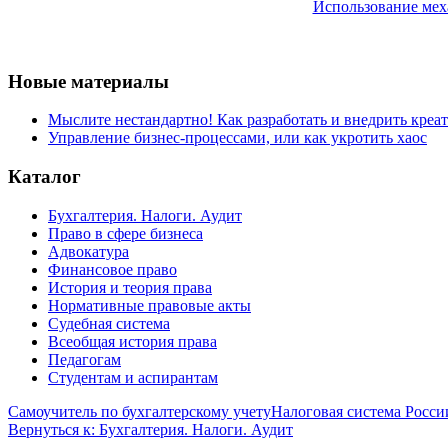
Использование мех
Новые материалы
Мыслите нестандартно! Как разработать и внедрить креа
Управление бизнес-процессами, или как укротить хаос
Каталог
Бухгалтерия. Налоги. Аудит
Право в сфере бизнеса
Адвокатура
Финансовое право
История и теория права
Нормативные правовые акты
Судебная система
Всеобщая история права
Педагогам
Студентам и аспирантам
Самоучитель по бухгалтерскому учету
Налоговая система Росси
Вернуться к: Бухгалтерия. Налоги. Аудит