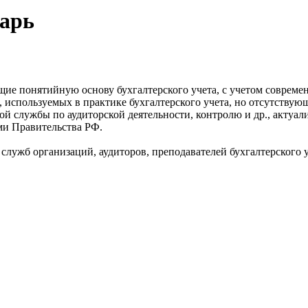
варь
ие понятийную основу бухгалтерского учета, с учетом современн
, используемых в практике бухгалтерского учета, но отсутству
ской службы по аудиторской деятельности, контролю и др., акту
ями Правительства РФ.
служб организаций, аудиторов, преподавателей бухгалтерского