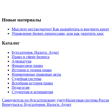
Новые материалы
Мыслите нестандартно! Как разработать и внедрить креа
Управление бизнес-процессами, или как укротить хаос
Каталог
Бухгалтерия. Налоги. Аудит
Право в сфере бизнеса
Адвокатура
Финансовое право
История и теория права
Нормативные правовые акты
Судебная система
Всеобщая история права
Педагогам
Студентам и аспирантам
Самоучитель по бухгалтерскому учету
Налоговая система Росси
Вернуться к: Бухгалтерия. Налоги. Аудит