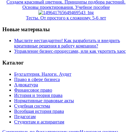
Создаем красивый цветник. Принципы подбора растений.
Основы проектирования. Учебное пособие
Тесты. От простого к сложному. 5-6 лет
Новые материалы
Мыслите нестандартно! Как разработать и внедрить
креативные решения в работу компании?
Управление бизнес-процессами, или как укротить хаос
Каталог
Бухгалтерия. Налоги. Аудит
Право в сфере бизнеса
Адвокатура
Финансовое право
История и теория права
Нормативные правовые акты
Судебная система
Всеобщая история права
Педагогам
Студентам и аспирантам
Самоучитель по бухгалтерскому учету
Налоговая система