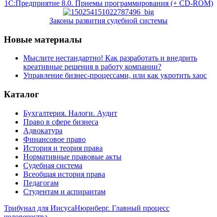
1С:Предприятие 8.0. Приемы программирования (+ CD-ROM)
Законы развития судебной системы
Новые материалы
Мыслите нестандартно! Как разработать и внедрить
креативные решения в работу компании?
Управление бизнес-процессами, или как укротить хаос
Каталог
Бухгалтерия. Налоги. Аудит
Право в сфере бизнеса
Адвокатура
Финансовое право
История и теория права
Нормативные правовые акты
Судебная система
Всеобщая история права
Педагогам
Студентам и аспирантам
Трибунал для Иисуса
Нюрнберг. Главный процесс
человечества