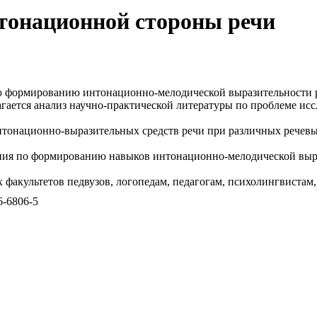
тонационной стороны речи
о формированию интонационно-мелодической выразительности р
гается анализ научно-практической литературы по проблеме ис
тонационно-выразительных средств речи при различных речевы
ния по формированию навыков интонационно-мелодической выр
 факультетов педвузов, логопедам, педагогам, психолингвистам,
6-6806-5