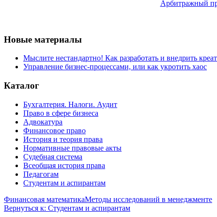
Арбитражный про
Новые материалы
Мыслите нестандартно! Как разработать и внедрить креа
Управление бизнес-процессами, или как укротить хаос
Каталог
Бухгалтерия. Налоги. Аудит
Право в сфере бизнеса
Адвокатура
Финансовое право
История и теория права
Нормативные правовые акты
Судебная система
Всеобщая история права
Педагогам
Студентам и аспирантам
Финансовая математика
Методы исследований в менеджменте
Вернуться к: Студентам и аспирантам