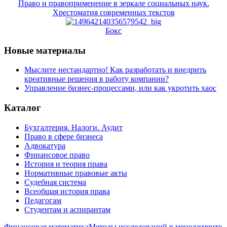
Право и правоприменение в зеркале социальных наук.
Хрестоматия современных текстов
Бокс
Новые материалы
Мыслите нестандартно! Как разработать и внедрить
креативные решения в работу компании?
Управление бизнес-процессами, или как укротить хаос
Каталог
Бухгалтерия. Налоги. Аудит
Право в сфере бизнеса
Адвокатура
Финансовое право
История и теория права
Нормативные правовые акты
Судебная система
Всеобщая история права
Педагогам
Студентам и аспирантам
Финансовая математика
Методы исследований в менеджменте