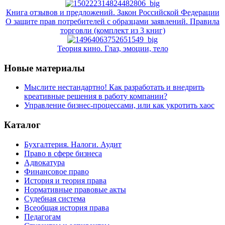
Книга отзывов и предложений. Закон Российской Федерации
О защите прав потребителей с образцами заявлений. Правила
торговли (комплект из 3 книг)
Теория кино. Глаз, эмоции, тело
Новые материалы
Мыслите нестандартно! Как разработать и внедрить
креативные решения в работу компании?
Управление бизнес-процессами, или как укротить хаос
Каталог
Бухгалтерия. Налоги. Аудит
Право в сфере бизнеса
Адвокатура
Финансовое право
История и теория права
Нормативные правовые акты
Судебная система
Всеобщая история права
Педагогам