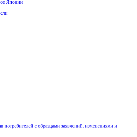
гое Японии
асли
ав потребителей с образцами заявлений, изменениями и