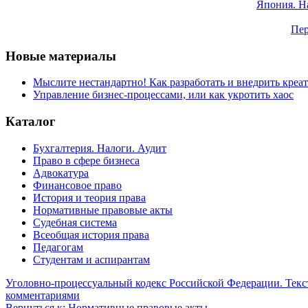
Япония. Н
Пер
Новые материалы
Мыслите нестандартно! Как разработать и внедрить креа
Управление бизнес-процессами, или как укротить хаос
Каталог
Бухгалтерия. Налоги. Аудит
Право в сфере бизнеса
Адвокатура
Финансовое право
История и теория права
Нормативные правовые акты
Судебная система
Всеобщая история права
Педагогам
Студентам и аспирантам
Уголовно-процессуальный кодекс Российской Федерации. Текс
комментариями
Вернуться к: Нормативные правовые акты