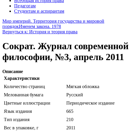
Всеобщая история права
Педагогам
Студентам и аспирантам
Мир империй. Территория государства и мировой
порядок
Именем закона. 1978
Вернуться к: История и теория права
Сократ. Журнал современной
философии, №3, апрель 2011
Описание
Характеристики
Количество страниц
Мягкая обложка
Мелованная бумага
Русский
Цветные иллюстрации
Периодическое издание
Язык издания
665
Тип издания
210
Вес в упаковке, г
2011