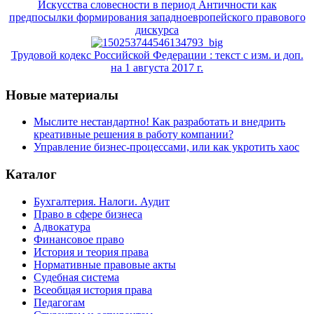
Искусства словесности в период Античности как
предпосылки формирования западноевропейского правового
дискурса
Трудовой кодекс Российской Федерации : текст с изм. и доп.
на 1 августа 2017 г.
Новые материалы
Мыслите нестандартно! Как разработать и внедрить
креативные решения в работу компании?
Управление бизнес-процессами, или как укротить хаос
Каталог
Бухгалтерия. Налоги. Аудит
Право в сфере бизнеса
Адвокатура
Финансовое право
История и теория права
Нормативные правовые акты
Судебная система
Всеобщая история права
Педагогам