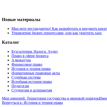
Новые материалы
Мыслите нестандартно! Как разработать и внедрить креа
Управление бизнес-процессами, или как укротить хаос
Каталог
Бухгалтерия. Налоги. Аудит
Право в сфере бизнеса
Адвокатура
Финансовое право
История и теория права
Нормативные правовые акты
Судебная система
Всеобщая история права
Педагогам
Студентам и аспирантам
Мир империй. Территория государства и мировой порядок
Имен
Вернуться к: История и теория права