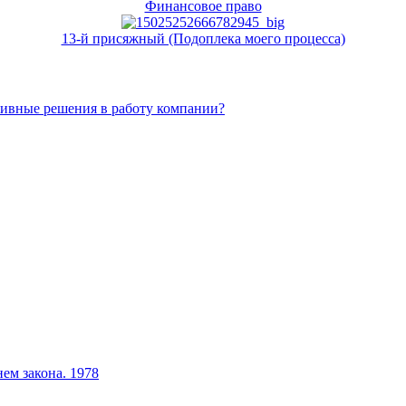
Финансовое право
13-й присяжный (Подоплека моего процесса)
тивные решения в работу компании?
ем закона. 1978