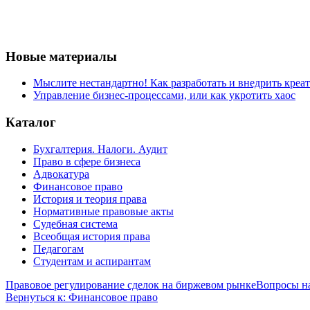
Новые материалы
Мыслите нестандартно! Как разработать и внедрить креа
Управление бизнес-процессами, или как укротить хаос
Каталог
Бухгалтерия. Налоги. Аудит
Право в сфере бизнеса
Адвокатура
Финансовое право
История и теория права
Нормативные правовые акты
Судебная система
Всеобщая история права
Педагогам
Студентам и аспирантам
Правовое регулирование сделок на биржевом рынке
Вопросы н
Вернуться к: Финансовое право