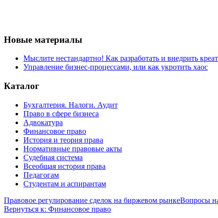
Новые материалы
Мыслите нестандартно! Как разработать и внедрить креа
Управление бизнес-процессами, или как укротить хаос
Каталог
Бухгалтерия. Налоги. Аудит
Право в сфере бизнеса
Адвокатура
Финансовое право
История и теория права
Нормативные правовые акты
Судебная система
Всеобщая история права
Педагогам
Студентам и аспирантам
Правовое регулирование сделок на биржевом рынке
Вопросы н
Вернуться к: Финансовое право