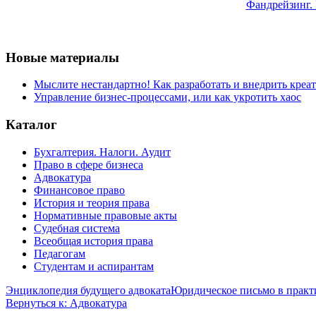
Фандрейзинг. 
Новые материалы
Мыслите нестандартно! Как разработать и внедрить креа
Управление бизнес-процессами, или как укротить хаос
Каталог
Бухгалтерия. Налоги. Аудит
Право в сфере бизнеса
Адвокатура
Финансовое право
История и теория права
Нормативные правовые акты
Судебная система
Всеобщая история права
Педагогам
Студентам и аспирантам
Энциклопедия будущего адвоката
Юридическое письмо в практи
Вернуться к: Адвокатура