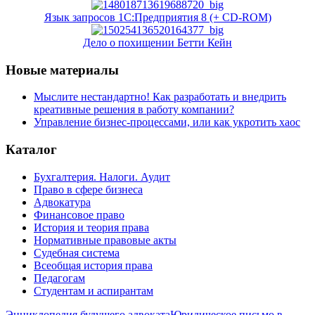
Язык запросов 1С:Предприятия 8 (+ CD-ROM)
Дело о похищении Бетти Кейн
Новые материалы
Мыслите нестандартно! Как разработать и внедрить
креативные решения в работу компании?
Управление бизнес-процессами, или как укротить хаос
Каталог
Бухгалтерия. Налоги. Аудит
Право в сфере бизнеса
Адвокатура
Финансовое право
История и теория права
Нормативные правовые акты
Судебная система
Всеобщая история права
Педагогам
Студентам и аспирантам
Энциклопедия будущего адвоката
Юридическое письмо в