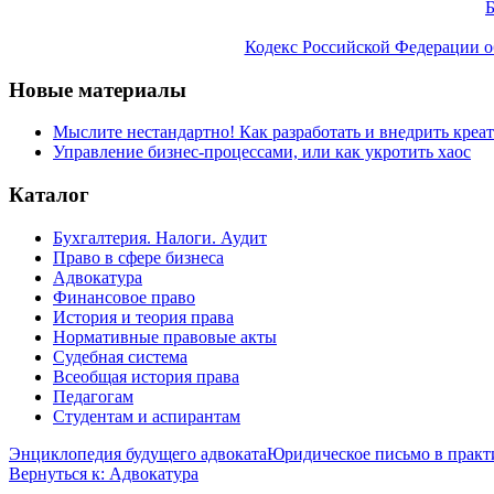
Б
Кодекс Российской Федерации о
Новые материалы
Мыслите нестандартно! Как разработать и внедрить креа
Управление бизнес-процессами, или как укротить хаос
Каталог
Бухгалтерия. Налоги. Аудит
Право в сфере бизнеса
Адвокатура
Финансовое право
История и теория права
Нормативные правовые акты
Судебная система
Всеобщая история права
Педагогам
Студентам и аспирантам
Энциклопедия будущего адвоката
Юридическое письмо в практи
Вернуться к: Адвокатура